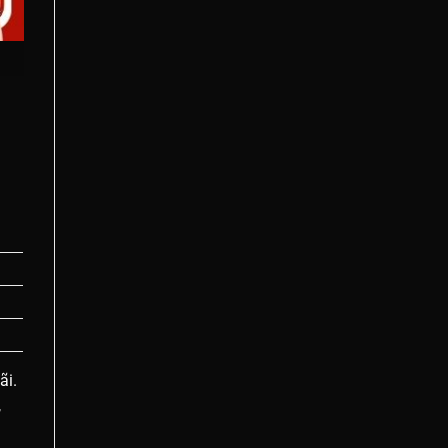
ãi.
,