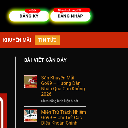
ĐĂNG KÝ
ĐĂNG NHẬP
KHUYẾN MÃI
TIN TỨC
BÀI VIẾT GẦN ĐÂY
Săn Khuyến Mãi
Go99 – Hướng Dẫn
Nhận Quà Cực Khủng
2026
ở
Chức năng bình luận bị tắt
Săn
Khuyến
Miễn Trừ Trách Nhiệm
Mãi
Go99 – Chi Tiết Các
Go99
Điều Khoản Chính
–