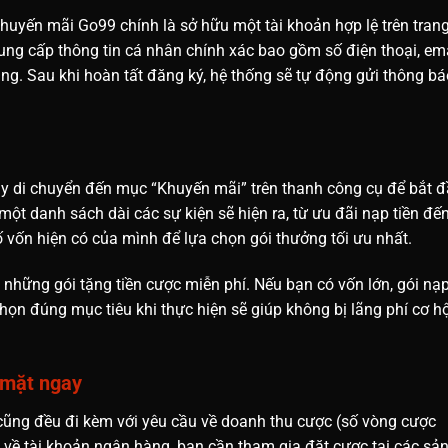
huyến mãi Go99 chính là sở hữu một tài khoản hợp lệ trên tran
cung cấp thông tin cá nhân chính xác bao gồm số điện thoại, em
àng. Sau khi hoàn tất đăng ký, hệ thống sẽ tự động gửi thông bá
ãy di chuyển đến mục “Khuyến mãi” trên thanh công cụ để bắt 
ột danh sách dài các sự kiện sẽ hiện ra, từ ưu đãi nạp tiền đế
 vốn hiện có của mình để lựa chọn gói thưởng tối ưu nhất.
n những gói tặng tiền cược miễn phí. Nếu bạn có vốn lớn, gói nạp
chọn đúng mục tiêu khi thực hiện sẽ giúp không bị lãng phí cơ hộ
 mặt ngay
 cũng đều đi kèm với yêu cầu về doanh thu cược (số vòng cược
y về tài khoản ngân hàng, bạn cần tham gia đặt cược tại các sả