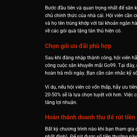
Bước đầu tiên và quan trọng nhất để săn k
chủ chính thức của nhà cái. Hội viên cần 
và họ tên trùng khớp với tài khoản ngân h
về các gói quà tặng tân thủ hiện có.
Chọn gói ưu đãi phù hợp
Sau khi đăng nhập thành công, hội viên h
công cuộc săn khuyến mãi Go99. Tại đây, m
hoàn trả mỗi ngày. Bạn cần cân nhắc kỹ số
Ví dụ, nếu hội viên có vốn thấp, hãy ưu tiê
20-50% sẽ là lựa chọn tuyệt vời hơn. Việc 
tăng lợi nhuận.
Hoàn thành doanh thu để rút tiền
Bất kỳ chương trình nào khi bạn tham gia
nhất định). Để rút được số tiền thưởng nà