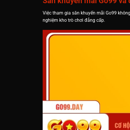
Săn khuyến mãi Go99 và 
Việc tham gia săn khuyến mãi Go99 không c
nghiệm kho trò chơi đẳng cấp.