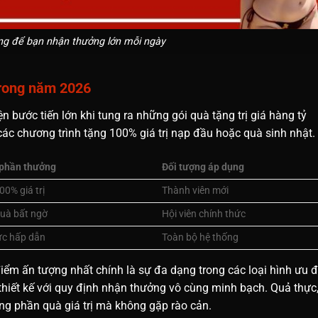
ng để bạn nhận thưởng lớn mỗi ngày
trong năm 2026
 bước tiến lớn khi tung ra những gói quà tặng trị giá hàng tỷ
các chương trình tặng 100% giá trị nạp đầu hoặc quà sinh nhật.
ị phần thưởng
Đối tượng áp dụng
00% giá trị
Thành viên mới
uà bất ngờ
Hội viên chính thức
cực hấp dẫn
Toàn bộ hệ thống
ểm ấn tượng nhất chính là sự đa dạng trong các loại hình ưu đ
hiết kế với quy định nhận thưởng vô cùng minh bạch. Quả thực
ng phần quà giá trị mà không gặp rào cản.