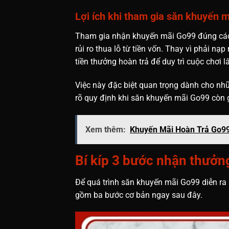
Lợi ích khi tham gia săn khuyến 
Tham gia nhận khuyến mãi Go99 đúng cách 
rủi ro thua lỗ từ tiền vốn. Thay vì phải nạ
tiền thưởng hoàn trả để duy trì cuộc chơi l
Việc này đặc biệt quan trọng dành cho nhữ
rõ quy định khi săn khuyến mãi Go99 còn 
Xem thêm:
Khuyến Mãi Hoàn Trả Go99
Bí kíp 3 bước nhận thưởn
Để quá trình săn khuyến mãi Go99 diễn ra 
gồm ba bước cơ bản ngay sau đây.