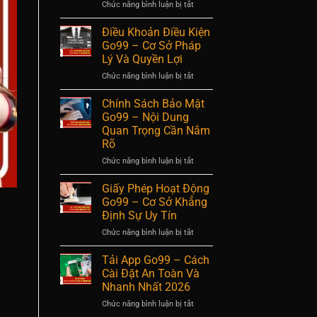
ở
Chức năng bình luận bị tắt
Hướng
Miễn
Dẫn
Trừ
Nhận
Điều Khoản Điều Kiện
Trách
Quà
Go99 – Cơ Sở Pháp
Nhiệm
Cực
Lý Và Quyền Lợi
Go99
Khủng
ở
Chức năng bình luận bị tắt
–
2026
Điều
Chi
Khoản
Tiết
Chính Sách Bảo Mật
Điều
Các
Go99 – Nội Dung
Kiện
Điều
Quan Trọng Cần Nắm
Go99
Khoản
Rõ
–
Chính
Cơ
ở
Chức năng bình luận bị tắt
Sở
Chính
Pháp
Sách
Giấy Phép Hoạt Động
Lý
Bảo
Go99 – Cơ Sở Khẳng
Và
Mật
Định Sự Uy Tín
Quyền
Go99
Lợi
ở
Chức năng bình luận bị tắt
–
Giấy
Nội
Phép
Dung
Tải App Go99 – Cách
Hoạt
Quan
Cài Đặt An Toàn Và
Động
Trọng
Nhanh Nhất 2026
Go99
Cần
ở
Chức năng bình luận bị tắt
–
Nắm
Tải
Cơ
Rõ