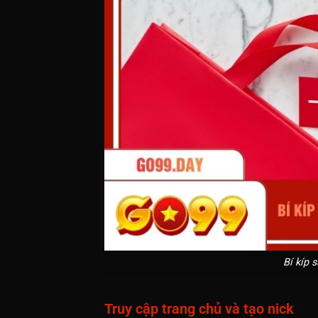
Bí kíp 
Truy cập trang chủ và tạo nick