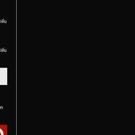
iểu
hiểu
ện