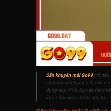
Săn khuyến mãi Go99
trở nên 
chơi nhanh chóng tiếp cận các
đúng quy trình, bạn có thể nhậ
kỳ cơ hội nhận ưu đãi giá trị.