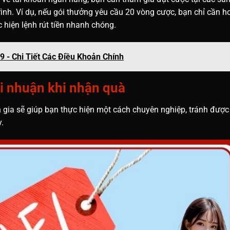
ình. Ví dụ, nếu gói thưởng yêu cầu 20 vòng cược, bạn chỉ cần h
 hiện lệnh rút tiền nhanh chóng.
 - Chi Tiết Các Điều Khoản Chính
ợi nhuận khi nhận quà
gia sẽ giúp bạn thực hiện một cách chuyên nghiệp, tránh được
.