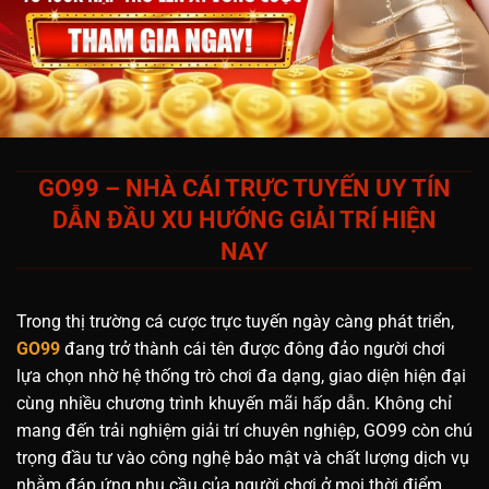
GO99 – NHÀ CÁI TRỰC TUYẾN UY TÍN
DẪN ĐẦU XU HƯỚNG GIẢI TRÍ HIỆN
NAY
Trong thị trường cá cược trực tuyến ngày càng phát triển,
GO99
đang trở thành cái tên được đông đảo người chơi
lựa chọn nhờ hệ thống trò chơi đa dạng, giao diện hiện đại
cùng nhiều chương trình khuyến mãi hấp dẫn. Không chỉ
mang đến trải nghiệm giải trí chuyên nghiệp, GO99 còn chú
trọng đầu tư vào công nghệ bảo mật và chất lượng dịch vụ
nhằm đáp ứng nhu cầu của người chơi ở mọi thời điểm.