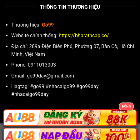
THÔNG TIN THƯƠNG HIỆU
Thương hiệu:
Go99
Website chính thống:
https://bharatncap.co/
Địa chỉ: 289a Điện Biên Phủ, Phường 07, Bàn Cờ, Hồ Chí
Minh, Việt Nam
Phone: 0911013003
Gmail:
go99day@gmail.com
Hagtag: #go99 #nhacaigo99 #go99day
#nhacaigo99day
ĐÓNG
Copyright 2026 ©
Link truy cập trang chủ Go99 -
https://bharatncap.co/