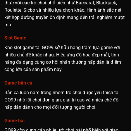
thực với các trò chơi phổ biến như Baccarat, Blackjack,
Roulette, Sicbo và nhiều lựa chọn khác. Hình ảnh sắc nét
kết hợp đường truyền ổn định mang đến trải nghiệm mượt
mà.
Slot Game
Kho slot game tại GO99 sở hữu hàng trăm tựa game với
nhiều chủ đề khác nhau. Hiệu ứng đồ họa đẹp mắt, tính
năng đa dạng cùng cơ hội nhận thưởng hấp dẫn là điểm
cộng lớn của sản phẩm này.
Game bắn cá
Bắn cá luôn nằm trong nhóm trò chơi được yêu thích tại
GO99 nhờ lối chơi đơn giản, giải trí cao và nhiều chế độ
hấp dẫn dành cho mọi đối tượng người chơi.
Game bài
GO99 còn cung cấp nhiều trò chơi bài phổ biến với giao