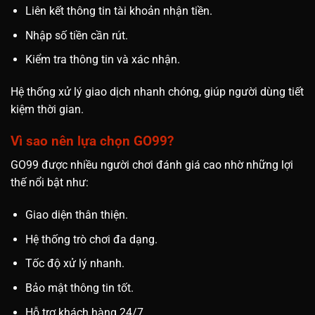
Liên kết thông tin tài khoản nhận tiền.
Nhập số tiền cần rút.
Kiểm tra thông tin và xác nhận.
Hệ thống xử lý giao dịch nhanh chóng, giúp người dùng tiết
kiệm thời gian.
Vì sao nên lựa chọn GO99?
GO99 được nhiều người chơi đánh giá cao nhờ những lợi
thế nổi bật như:
Giao diện thân thiện.
Hệ thống trò chơi đa dạng.
Tốc độ xử lý nhanh.
Bảo mật thông tin tốt.
Hỗ trợ khách hàng 24/7.