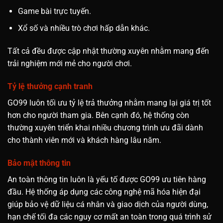
Game bài trực tuyến.
Xổ số và nhiều trò chơi hấp dẫn khác.
Tất cả đều được cập nhật thường xuyên nhằm mang đến
trải nghiệm mới mẻ cho người chơi.
Tỷ lệ thưởng cạnh tranh
GO99 luôn tối ưu tỷ lệ trả thưởng nhằm mang lại giá trị tốt
hơn cho người tham gia. Bên cạnh đó, hệ thống còn
thường xuyên triển khai nhiều chương trình ưu đãi dành
cho thành viên mới và khách hàng lâu năm.
Bảo mật thông tin
An toàn thông tin luôn là yếu tố được GO99 ưu tiên hàng
đầu. Hệ thống áp dụng các công nghệ mã hóa hiện đại
giúp bảo vệ dữ liệu cá nhân và giao dịch của người dùng,
hạn chế tối đa các nguy cơ mất an toàn trong quá trình sử