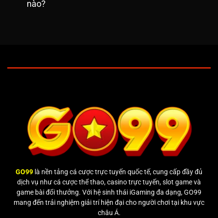
nào?
GO99
là nền tảng cá cược trực tuyến quốc tế, cung cấp đầy đủ
dịch vụ như cá cược thể thao, casino trực tuyến, slot game và
game bài đổi thưởng. Với hệ sinh thái iGaming đa dạng, GO99
mang đến trải nghiệm giải trí hiện đại cho người chơi tại khu vực
châu Á.