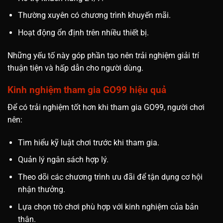
Thường xuyên có chương trình khuyến mãi.
Hoạt động ổn định trên nhiều thiết bị.
Những yếu tố này góp phần tạo nên trải nghiệm giải trí
thuận tiện và hấp dẫn cho người dùng.
Kinh nghiệm tham gia GO99 hiệu quả
Để có trải nghiệm tốt hơn khi tham gia GO99, người chơi
nên:
Tìm hiểu kỹ luật chơi trước khi tham gia.
Quản lý ngân sách hợp lý.
Theo dõi các chương trình ưu đãi để tận dụng cơ hội
nhận thưởng.
Lựa chọn trò chơi phù hợp với kinh nghiệm của bản
thân.