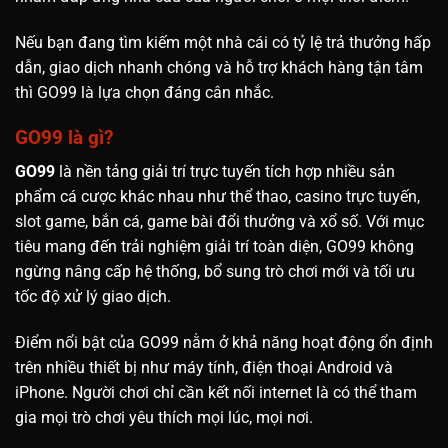
Nếu bạn đang tìm kiếm một nhà cái có tỷ lệ trả thưởng hấp
dẫn, giao dịch nhanh chóng và hỗ trợ khách hàng tận tâm
thì GO99 là lựa chọn đáng cân nhắc.
GO99 là gì?
GO99
là nền tảng giải trí trực tuyến tích hợp nhiều sản
phẩm cá cược khác nhau như thể thao, casino trực tuyến,
slot game, bắn cá, game bài đổi thưởng và xổ số. Với mục
tiêu mang đến trải nghiệm giải trí toàn diện, GO99 không
ngừng nâng cấp hệ thống, bổ sung trò chơi mới và tối ưu
tốc độ xử lý giao dịch.
Điểm nổi bật của GO99 nằm ở khả năng hoạt động ổn định
trên nhiều thiết bị như máy tính, điện thoại Android và
iPhone. Người chơi chỉ cần kết nối internet là có thể tham
gia mọi trò chơi yêu thích mọi lúc, mọi nơi.